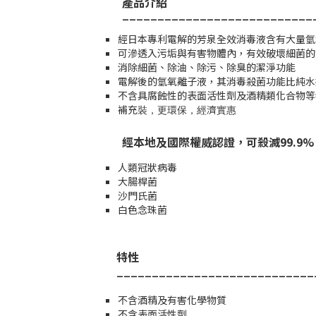
產品介紹
___________________________
經日本專利電解的芳泉全效消毒液含有大量氫
可滲透入污垢與有害物體內，有效破壞細菌的
消除細菌、除油、除污、除臭的潔淨功能
電解後的氫氧離子液，其消毒殺菌功能比純水
不含具腐蝕性的表面活性劑及酒精類化合物等
補充裝，更環保，經濟實惠
經本地及國際權威認證，可殺滅99.9%
人類冠狀病毒
大腸桿菌
沙門氏菌
白色念珠菌
特性
____________________________
不含酒精及有害化學物質
不含表面活性劑