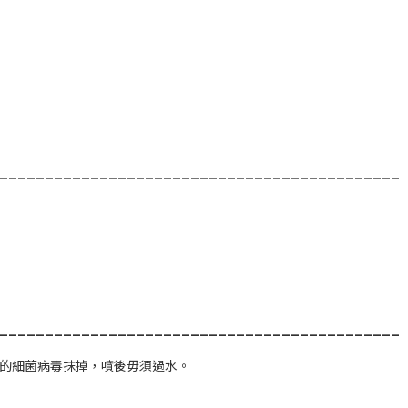
____________________________________________
____________________________________________
的細菌病毒抹掉，噴後毋須過水。