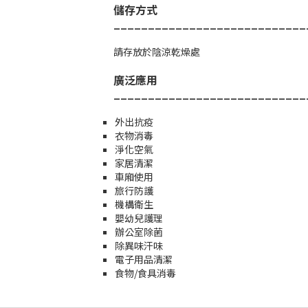
儲存方式
____________________________
請存放於陰涼乾燥處
廣泛應用
____________________________
外出抗疫
衣物消毒
淨化空氣
家居清潔
車廂使用
旅行防護
機構衛生
嬰幼兒護理
辦公室除菌
除異味汗味
電子用品清潔
食物/食具消毒