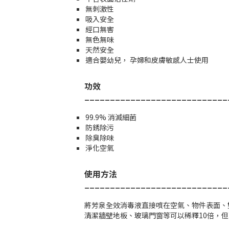
無刺激性
吸入安全
經口無害
無色無味
天然安全
適合嬰幼兒， 孕婦和皮膚敏感人士使用
功效
____________________________
99.9% 消滅細菌
防銹除污
除臭除味
淨化空氣
使用方法
____________________________
將芳泉全效消毒液直接噴在空氣、物件表面、
清潔牆壁地板、玻璃門窗等可以稀釋10
倍，但